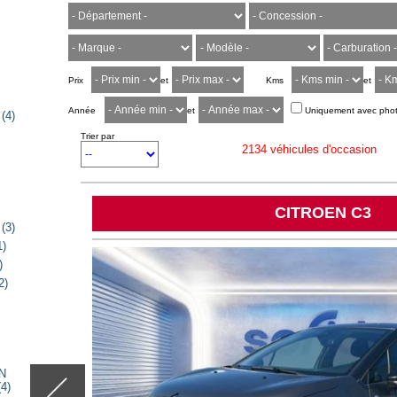
Prix
et
Kms
et
Année
et
Uniquement avec pho
(4)
Trier par
2134 véhicules d'occasion
PEUGEOT 2008
(3)
)
)
2)
N
4)