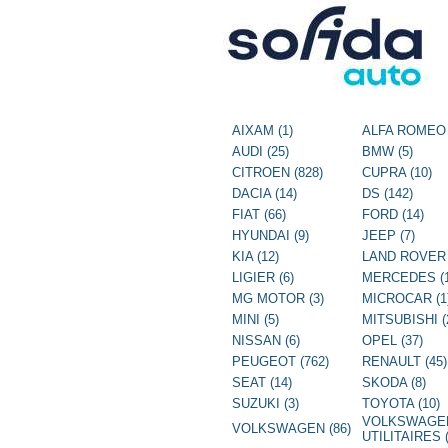
AIXAM (1)
ALFA ROMEO 
AUDI (25)
BMW (5)
CITROEN (828)
CUPRA (10)
DACIA (14)
DS (142)
FIAT (66)
FORD (14)
HYUNDAI (9)
JEEP (7)
KIA (12)
LAND ROVER 
LIGIER (6)
MERCEDES (1
MG MOTOR (3)
MICROCAR (1
MINI (5)
MITSUBISHI (
NISSAN (6)
OPEL (37)
PEUGEOT (762)
RENAULT (45)
SEAT (14)
SKODA (8)
SUZUKI (3)
TOYOTA (10)
VOLKSWAGE
VOLKSWAGEN (86)
UTILITAIRES (