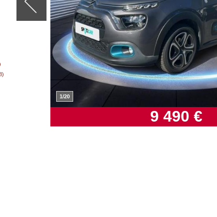
)
8)
2/20
32 590 €